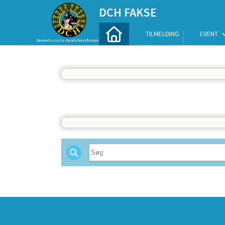
DCH FAKSE
TILMELDING
EVENT
Danmarks civile Hundeførerforening
Vis alle
SPONSORER