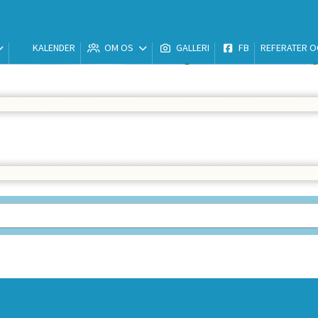
KALENDER
OM OS
GALLERI
FB
REFERATER O