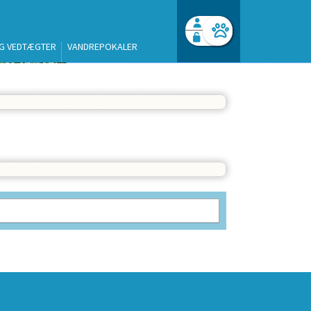
G VEDTÆGTER
VANDREPOKALER
Facebook login
Husk mig
Glemt password
Log ind