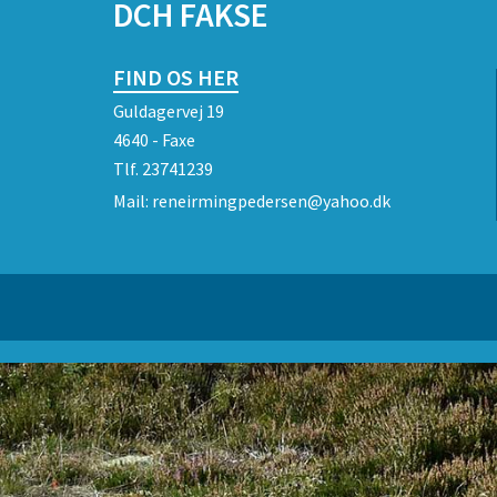
DCH FAKSE
FIND OS HER
Guldagervej 19
4640 - Faxe
Tlf.
23741239
Mail:
reneirmingpedersen@yahoo.dk