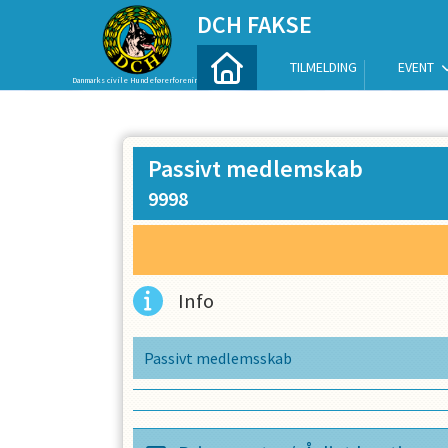
DCH FAKSE
TILMELDING
EVENT
Danmarks civile Hundeførerforening
Passivt medlemskab
9998
Info
Passivt medlemsskab