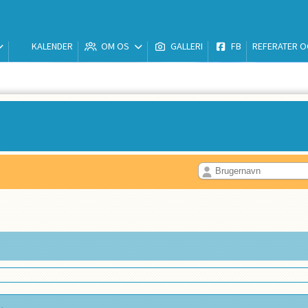
KALENDER
OM OS
GALLERI
FB
REFERATER O