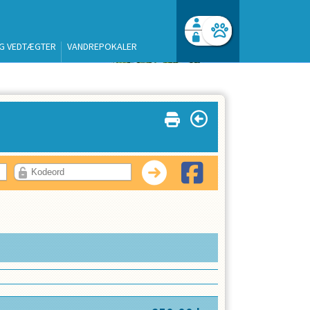
G VEDTÆGTER
VANDREPOKALER
Facebook login
Husk mig
Glemt password
Log ind