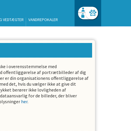
G VEDTÆGTER
VANDREPOKALER
Facebook login
Husk mig
Glemt password
Log ind
mtykke i overensstemmelse med
offentliggørelse af portrætbilleder af dig
er er din organisationens offentliggørelse af
ed det, hvis du vælger ikke at give dit
tykket berører ikke lovligheden af
r dataansvarlig for de billeder, der bliver
oplysninger
her
.