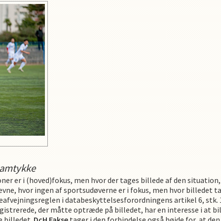
samtykke
oner er i (hoved)fokus, men hvor der tages billede af den situation
ævne, hvor ingen af sportsudøverne er i fokus, men hvor billedet t
fvejningsreglen i databeskyttelsesforordningens artikel 6, stk. 1, 
registrerede, der måtte optræde på billedet, har en interesse i at b
e billedet.
DcH Fakse
tager i den forbindelse også højde for, at den 