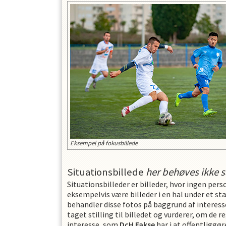
Eksempel på fokusbillede
Situationsbillede
her behøves ikke 
Situationsbilleder er billeder, hvor ingen pers
eksempelvis være billeder i en hal under et st
behandler disse fotos på baggrund af interessea
taget stilling til billedet og vurderer, om de 
interesse, som
DcH Fakse
har i at offentliggør