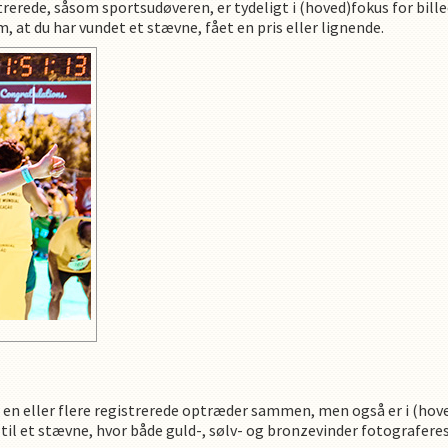
strerede, såsom sportsudøveren, er tydeligt i (hoved)fokus for bill
, at du har vundet et stævne, fået en pris eller lignende.
vor en eller flere registrerede optræder sammen, men også er i (hov
il et stævne, hvor både guld-, sølv- og bronzevinder fotograferes