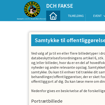
DCH FAKSE
TILMELDING
EVENT
Danmarks civile Hundeførerforening
Samtykke til offentliggørelse
Ved valg af ja til en eller flere billedetyper
databeskyttelsesforordningens artikel 6, stk. 1,
og/eller billeder, hvor du er en del af hovedf
nyheder og andre relevante opslag. Samtykket g
samtykke. Du kan til enhver tid trække dit sa
behandlinger/offentliggørelser, der er sket f
offentliggjort af dig. Du kan læse mere om d
Nedenfor gives en beskrivelse af de forskellige
Portrætbillede