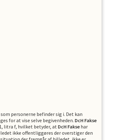
, som personerne befinder sig i. Det kan
ages for at vise selve begivenheden.
DcH Fakse
litra f, hvilket betyder, at
DcH Fakse
har
illedet ikke offentliggøres der overstiger den
situation der fremgår af billedet, ikke er