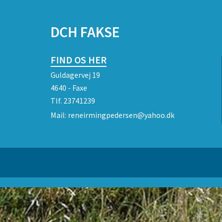
SPONSORER
DCH FAKSE
FIND OS HER
Guldagervej 19
4640 - Faxe
Tlf.
23741239
Mail:
reneirmingpedersen@yahoo.dk